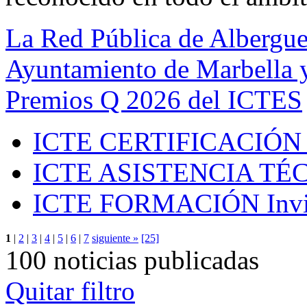
La Red Pública de Albergue
Ayuntamiento de Marbella y
Premios Q 2026 del ICTES
ICTE CERTIFICACIÓN
ICTE ASISTENCIA TÉ
ICTE FORMACIÓN
Inv
1
|
2
|
3
|
4
|
5
|
6
|
7
siguiente »
[25]
100 noticias publicadas
Quitar filtro