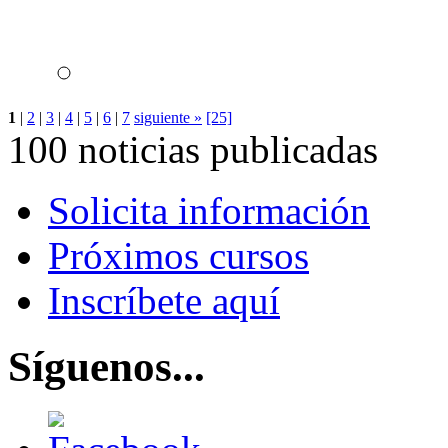
1
|
2
|
3
|
4
|
5
|
6
|
7
siguiente »
[25]
100 noticias publicadas
Solicita información
Próximos cursos
Inscríbete aquí
Síguenos...