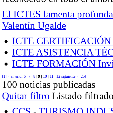
El ICTES lamenta profundam
Valentín Ugalde
ICTE CERTIFICACIÓN
ICTE ASISTENCIA TÉ
ICTE FORMACIÓN
Inv
[1]
« anterior
6
|
7
|
8
|
9
|
10
|
11
|
12
siguiente »
[25]
100 noticias publicadas
Quitar filtro
Listado filtrad
CCS
-
TURISMO INDU