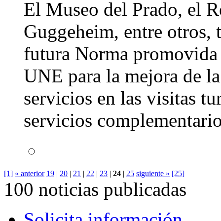
El Museo del Prado, el 
Guggeheim, entre otros, t
futura Norma promovida 
UNE para la mejora de la 
servicios en las visitas t
servicios complementari
[1]
« anterior
19
|
20
|
21
|
22
|
23
|
24
|
25
siguiente »
[25]
100 noticias publicadas
Solicita información