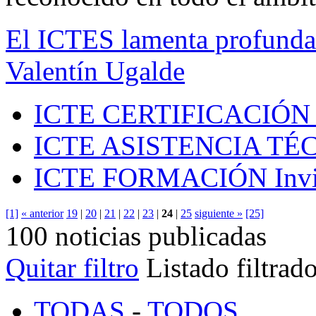
El ICTES lamenta profundam
Valentín Ugalde
ICTE CERTIFICACIÓN
ICTE ASISTENCIA TÉ
ICTE FORMACIÓN
Inv
[1]
« anterior
19
|
20
|
21
|
22
|
23
|
24
|
25
siguiente »
[25]
100 noticias publicadas
Quitar filtro
Listado filtrad
TODAS
-
TODOS