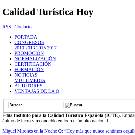
Calidad Turística Hoy
RSS
|
Contacto
PORTADA
CONGRESOS
2010
2013
2015
2017
PROMOCIÓN
NORMALIZACIÓN
CERTIFICACIÓN
FORMACIÓN
NOTICIAS
MULTIMEDIA
AUDITORES
VENTAJAS DE LA Q
Edita
Instituto para la Calidad Turística Española (ICTE)
. Entida
ánimo de lucro y reconocido en todo el ámbito nacional.
Miguel Mirones en la Noche Q: “Hoy más que nunca sentimos orgullo de