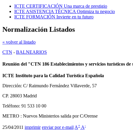
ICTE CERTIFICACIÓN
Una marca de prestigio
ICTE ASISTENCIA TÉCNICA
Optimiza tu negocio
ICTE FORMACIÓN
Invierte en tu futuro
Normalización Listados
« volver al listado
CTN
-
BALNEARIOS
Reunión del "CTN 186 Establecimientos y servicios turísticos de 
ICTE Instituto para la Calidad Turística Española
Dirección: C/ Raimundo Fernández Villaverde, 57
CP. 28003 Madrid
Teléfono: 91 533 10 00
METRO : Nuevos Ministerios salida por C/Orense
+
-
25/04/2011
imprimir
enviar por e-mail
A
A