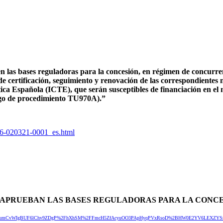
as bases reguladoras para la concesión, en régimen de concurrenc
os de certificación, seguimiento y renovación de las correspondient
stica Española (ICTE), que serán susceptibles de financiación en
digo de procedimiento TU970A).”
56-020321-0001_es.html
E SE APRUEBAN LAS BASES REGULADORAS PARA LA CON
l.ImgServletSis&code=oumCvWIgBUF6lChv9ZDgP%2FhXhSM%2FFmcH5ZfAcyuOO3PApHyqPVxRsoD%2BHW0E2