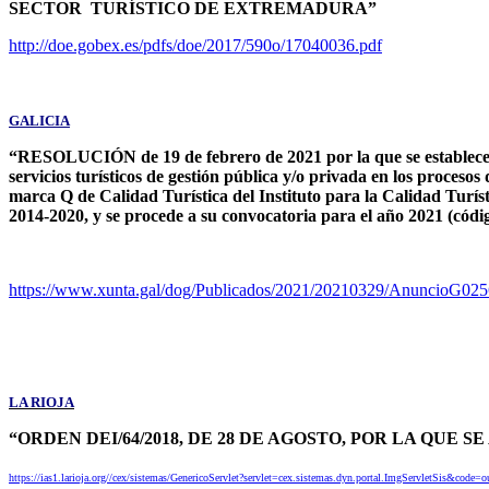
SECTOR TURÍSTICO DE EXTREMADURA”
http://doe.gobex.es/pdfs/doe/2017/590o/17040036.pdf
GALICIA
“RESOLUCIÓN de 19 de febrero de 2021 por la que se establecen l
servicios turísticos de gestión pública y/o privada en los proces
marca Q de Calidad Turística del Instituto para la Calidad Turí
2014-2020, y se procede a su convocatoria para el año 2021 (có
https://www.xunta.gal/dog/Publicados/2021/20210329/AnuncioG02
LA RIOJA
“ORDEN DEI/64/2018, DE 28 DE AGOSTO, POR LA QU
https://ias1.larioja.org//cex/sistemas/GenericoServlet?servlet=cex.sistemas.dyn.porta