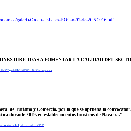
conomica/galeria/Orden-de-bases-BOC-n-97-de-20.5.2016.pdf
NES DIRIGIDAS A FOMENTAR LA CALIDAD DEL SECTOR 
181050732/Ayuda012/1284841062377/Propuesta
l de Turismo y Comercio, por la que se aprueba la convocatoria d
stica durante 2019, en establecimientos turísticos de Navarra.”
enimiento-de-la-Q-de-calidad-en-20181