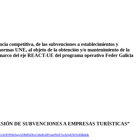
ia competitiva, de las subvenciones a establecimientos y
es normas UNE, al objeto de la obtención y/o mantenimiento de la
 el marco del eje REACT-UE del programa operativo Feder Galicia
CESIÓN DE SUBVENCIONES A EMPRESAS TURÍSTICAS”
YV6LEXZYSr1AOFH%0Aqw5OHdNZ8wCehnRARVnmf%2F5wfx5pENs%3D&&&