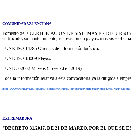
COMUNIDAD VALENCIANA
Fomento de la CERTIFICACIÓN DE SISTEMAS EN RECURSOS Y SERVIC
certificado, su mantenimiento, renovación en playas, museos y oficin
- UNE-ISO 14785 Oficinas de información turística.
- UNE-ISO 13009 Playas.
- UNE 302002 Museos (novedad en 2019)
Toda la información relativa a esta convocatoria ya la dirigida a empre
http://www.turisme.gva.es/opencms/opencms/turisme/es/contents/subvencion/subvencion.html?tam=&menu
EXTREMADURA
“DECRETO 31/2017, DE 21 DE MARZO, POR EL QUE 