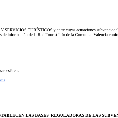
IOS TURÍSTICOS y entre cuyas actuaciones subvencionables, que
as de información de la Red Tourist Info de la Comunitat Valencia confo
sas está en:
_id=9
SE ESTABLECEN LAS BASES REGULADORAS DE LAS SUBV