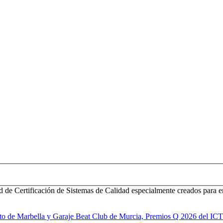
d de Certificación de Sistemas de Calidad especialmente creados para e
to de Marbella y Garaje Beat Club de Murcia, Premios Q 2026 del IC