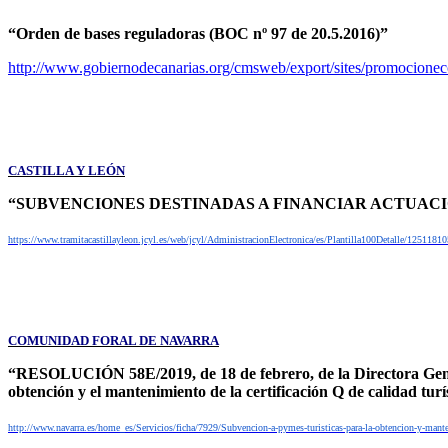
“Orden de bases reguladoras (BOC nº 97 de 20.5.2016)”
http://www.gobiernodecanarias.org/cmsweb/export/sites/promocione
CASTILLA Y LEÓN
“SUBVENCIONES DESTINADAS A FINANCIAR ACTUACIO
https://www.tramitacastillayleon.jcyl.es/web/jcyl/AdministracionElectronica/es/Plantilla100Detalle/1251
COMUNIDAD FORAL DE NAVARRA
“RESOLUCIÓN 58E/2019, de 18 de febrero, de la Directora Genera
obtención y el mantenimiento de la certificación Q de calidad turí
http://www.navarra.es/home_es/Servicios/ficha/7929/Subvencion-a-pymes-turisticas-para-la-obtencion-y-mant