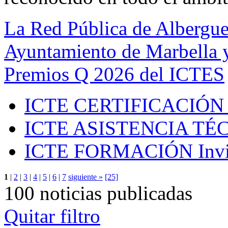
La Red Pública de Albergue
Ayuntamiento de Marbella y
Premios Q 2026 del ICTES
ICTE CERTIFICACIÓN
ICTE ASISTENCIA TÉ
ICTE FORMACIÓN
Inv
1
|
2
|
3
|
4
|
5
|
6
|
7
siguiente »
[25]
100 noticias publicadas
Quitar filtro