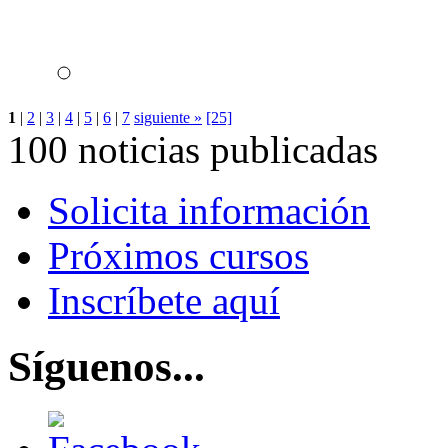
1
|
2
|
3
|
4
|
5
|
6
|
7
siguiente »
[25]
100 noticias publicadas
Solicita información
Próximos cursos
Inscríbete aquí
Síguenos...