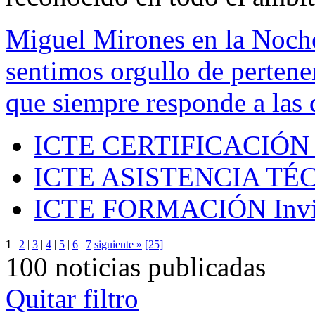
Miguel Mirones en la Noch
sentimos orgullo de pertenen
que siempre responde a las 
ICTE CERTIFICACIÓN
ICTE ASISTENCIA TÉ
ICTE FORMACIÓN
Inv
1
|
2
|
3
|
4
|
5
|
6
|
7
siguiente »
[25]
100 noticias publicadas
Quitar filtro