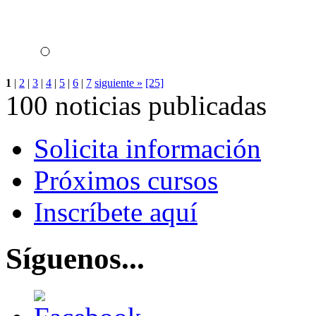
1
|
2
|
3
|
4
|
5
|
6
|
7
siguiente »
[25]
100 noticias publicadas
Solicita información
Próximos cursos
Inscríbete aquí
Síguenos...