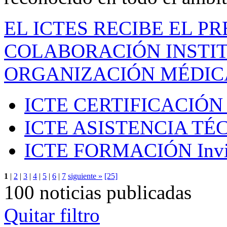
EL ICTES RECIBE EL P
COLABORACIÓN INSTIT
ORGANIZACIÓN MÉDIC
ICTE CERTIFICACIÓN
ICTE ASISTENCIA TÉ
ICTE FORMACIÓN
Inv
1
|
2
|
3
|
4
|
5
|
6
|
7
siguiente »
[25]
100 noticias publicadas
Quitar filtro