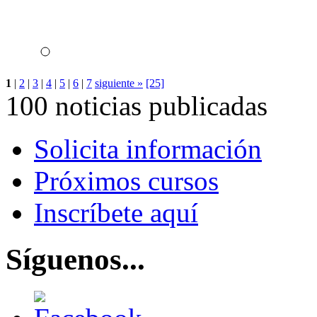
1
|
2
|
3
|
4
|
5
|
6
|
7
siguiente »
[25]
100 noticias publicadas
Solicita información
Próximos cursos
Inscríbete aquí
Síguenos...