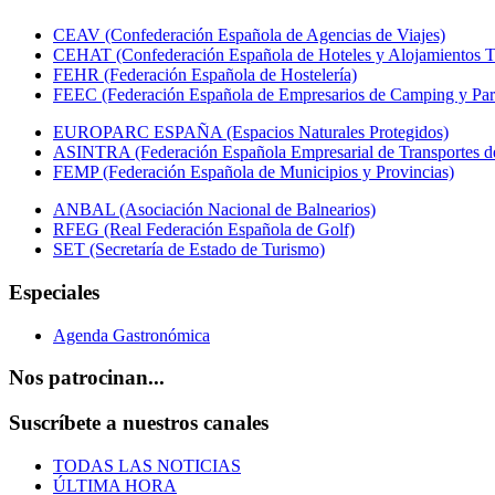
CEAV (Confederación Española de Agencias de Viajes)
CEHAT (Confederación Española de Hoteles y Alojamientos Tu
FEHR (Federación Española de Hostelería)
FEEC (Federación Española de Empresarios de Camping y Par
EUROPARC ESPAÑA (Espacios Naturales Protegidos)
ASINTRA (Federación Española Empresarial de Transportes de
FEMP (Federación Española de Municipios y Provincias)
ANBAL (Asociación Nacional de Balnearios)
RFEG (Real Federación Española de Golf)
SET (Secretaría de Estado de Turismo)
Especiales
Agenda Gastronómica
Nos patrocinan...
Suscríbete a nuestros canales
TODAS LAS NOTICIAS
ÚLTIMA HORA