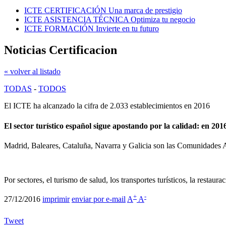
ICTE CERTIFICACIÓN
Una marca de prestigio
ICTE ASISTENCIA TÉCNICA
Optimiza tu negocio
ICTE FORMACIÓN
Invierte en tu futuro
Noticias Certificacion
« volver al listado
TODAS
-
TODOS
El ICTE ha alcanzado la cifra de 2.033 establecimientos en 2016
El sector turístico español sigue apostando por la calidad: en 201
Madrid, Baleares, Cataluña, Navarra y Galicia son las Comunidades A
Por sectores, el turismo de salud, los transportes turísticos, la resta
+
-
27/12/2016
imprimir
enviar por e-mail
A
A
Tweet