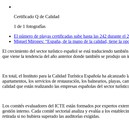
Certificado Q de Calidad
1 de 1 fotografías
El número de playas certificadas sube hasta las 242 durante el 
Miguel Mirones: “España, de la mano de la calidad, tiene la opo
El crecimiento del sector turístico español se está traduciendo tambi
que viene la tendencia del año anterior donde también se produjo un
En total, el Instituto para la Calidad Turística Española ha alcanzado l
apartamentos, los servicios de restauración, los balnearios, playas, c
calidad que están realizando las empresas españolas del sector turístic
Los comités evaluadores del ICTE están formados por expertos externos 
gestión interno. Cada comité sectorial analiza y evalúa a los estable
retirada si no hubiera superado las auditorías exigidas.