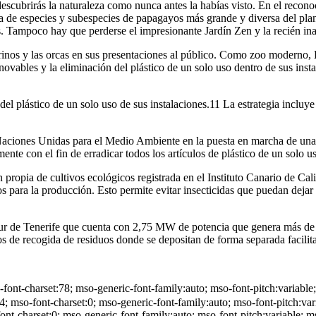
descubrirás la naturaleza como nunca antes la habías visto. En el re
a de especies y subespecies de papagayos más grande y diversa del planet
 Tampoco hay que perderse el impresionante Jardín Zen y la recién ina
rinos y las orcas en sus presentaciones al público. Como zoo moderno, 
renovables y la eliminación del plástico de un solo uso dentro de sus ins
 plástico de un solo uso de sus instalaciones.11​ La estrategia incluye l
ciones Unidas para el Medio Ambiente en la puesta en marcha de una c
nte con el fin de erradicar todos los artículos de plástico de un solo uso
propia de cultivos ecológicos registrada en el Instituto Canario de Ca
para la producción. Esto permite evitar insecticidas que puedan dejar 
 sur de Tenerife que cuenta con 2,75 MW de potencia que genera más de
 de recogida de residuos donde se depositan de forma separada facilita
ont-charset:78; mso-generic-font-family:auto; mso-font-pitch:variab
4; mso-font-charset:0; mso-generic-font-family:auto; mso-font-pitch:v
ont-charset:0; mso-generic-font-family:auto; mso-font-pitch:variable;