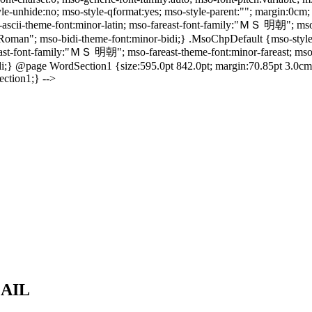
e-unhide:no; mso-style-qformat:yes; mso-style-parent:""; margin:0cm;
o-ascii-theme-font:minor-latin; mso-fareast-font-family:"ＭＳ 明朝"; mso
Roman"; mso-bidi-theme-font:minor-bidi;} .MsoChpDefault {mso-style-
reast-font-family:"ＭＳ 明朝"; mso-fareast-theme-font:minor-fareast; mso
i;} @page WordSection1 {size:595.0pt 842.0pt; margin:70.85pt 3.0cm
ction1;} -->
MAIL