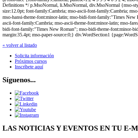
Definitions */ p.MsoNormal, li.MsoNormal, div.MsoNormal {mso-styl
size:12.0pt; font-family:Cambria; mso-ascii-font-family:Cambria; ms
mso-hansi-theme-font:minor-latin; mso-bidi-font-family:"Times New 
ascii-font-family:Cambria; mso-ascii-theme-font:minor-latin; mso-fa
bidi-font-family:"Times New Roman"; mso-bidi-theme-font:minor-bid
margin:35.4pt; mso-paper-source:0;} div.WordSection1 {page:WordSe
« volver al listado
Solicita información
Próximos cursos
Inscríbete aquí
Síguenos...
LAS NOTICIAS Y EVENTOS EN TU E-