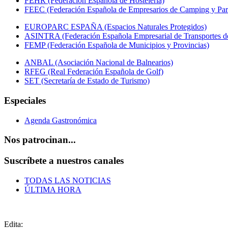
FEHR (Federación Española de Hostelería)
FEEC (Federación Española de Empresarios de Camping y Par
EUROPARC ESPAÑA (Espacios Naturales Protegidos)
ASINTRA (Federación Española Empresarial de Transportes de
FEMP (Federación Española de Municipios y Provincias)
ANBAL (Asociación Nacional de Balnearios)
RFEG (Real Federación Española de Golf)
SET (Secretaría de Estado de Turismo)
Especiales
Agenda Gastronómica
Nos patrocinan...
Suscríbete a nuestros canales
TODAS LAS NOTICIAS
ÚLTIMA HORA
Edita: