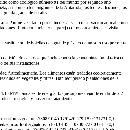
conocido como zoológico número #1 del mundo por segundo año
a, así como a los pingüinos de la Antártida, los leones africanos, los
ugurada granja de corales.
Loro Parque vela tanto por el bienestar y la conservación animal como
talaciones. Tanto en familia o en pareja como con amigos, es visita
a sustitución de botellas de agua de plástico de un solo uso por otras
oalición de acuarios que luche contra la contaminación plástica en
 de sus instalaciones.​
lidad Agroalimentaria. Los alimentos están tradados ecológicamente,
residuos en vegetales y frutas. Han recuperado plantaciones de la
 4,15 MWh anuales de energía, lo que supone dejar de emitir de 2,2
ndo su recogida y posterior tratamiento.
le; mso-font-signature:-536870145 1791491579 18 0 131231 0;}
ariable; mso-font-signature:-536870145 1107305727 0 0 415 0;}
 mso-font-signature:-536870145 1073743103 0 0 415 0;} /* Style