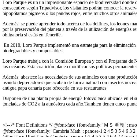
Loro Parque es un un impresionante espacio de biodiversidad donde 
consecutivo según Tripadvisor, los visitantes podrán conocer la reserv
hipopótamos pigmeos o los pandas rojos, entre muchos otros animales.
Además, se puede aprender todo acerca de los delfines, los leones ma
por la preservación del planeta a través de la utilización de energías 
obligatoria si estás en Tenerife.
En 2018, Loro Parque implementó una estrategia para la eliminación del
biodegradables y compostables.
Loro Parque trabaja con la Comisión Europea y con el Programa de Na
los océanos. Esta coalición planea modificar sus políticas permanenteme
Además, abastece las necesidades de sus animales con una producción 
usando depredadores que acaban de forma natural con insectos nocivos 
antigua papa canaria para ofrecerla en sus restaurantes.
Disponen de una planta propia de energía fotovoltaica ubicada en el
toneladas de CO2 a la atmósfera cada año.Tambien tienen cinco puntos
<!-- /* Font Definitions */ @font-face {font-family:"ＭＳ 明朝"; mso-f
@font-face {font-family:"Cambria Math"; panose-1:2 4 5 3 5 4 6 3 2 
@font-face {font-family:Cambria; panose-1:2 4 5 3 5 4 6 3 2 4; mso-f