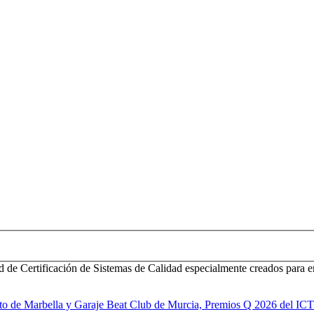
d de Certificación de Sistemas de Calidad especialmente creados para e
to de Marbella y Garaje Beat Club de Murcia, Premios Q 2026 del IC