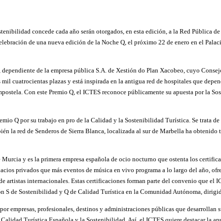
ostenibilidad concede cada año serán otorgados, en esta edición, a la Red Pública 
celebración de una nueva edición de la Noche Q, el próximo 22 de enero en el Palac
 dependiente de la empresa pública S.A. de Xestión do Plan Xacobeo, cuyo Consejo
es mil cuatrocientas plazas y está inspirada en la antigua red de hospitales que dep
postela. Con este Premio Q, el ICTES reconoce públicamente su apuesta por la Sost
io Q por su trabajo en pro de la Calidad y la Sostenibilidad Turística. Se trata de 
ién la red de Senderos de Sierra Blanca, localizada al sur de Marbella ha obtenido t
de Murcia y es la primera empresa española de ocio nocturno que ostenta los certifi
pacios privados que más eventos de música en vivo programa a lo largo del año, ofre
e artistas internacionales. Estas certificaciones forman parte
del convenio que el I
n S de Sostenibilidad y Q de Calidad Turística en la Comunidad Autónoma, dirigido a
or empresas, profesionales, destinos y administraciones públicas que desarrollan s
a Calidad Turística Española y la Sostenibilidad. Así, el ICTES quiere destacar la ap