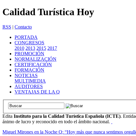
Calidad Turística Hoy
RSS
|
Contacto
PORTADA
CONGRESOS
2010
2013
2015
2017
PROMOCIÓN
NORMALIZACIÓN
CERTIFICACIÓN
FORMACIÓN
NOTICIAS
MULTIMEDIA
AUDITORES
VENTAJAS DE LA Q
Edita
Instituto para la Calidad Turística Española (ICTE)
. Entida
ánimo de lucro y reconocido en todo el ámbito nacional.
Miguel Mirones en la Noche Q: “Hoy más que nunca sentimos orgullo de