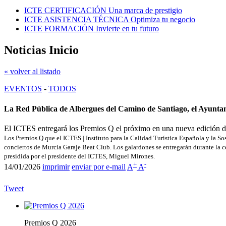
ICTE CERTIFICACIÓN
Una marca de prestigio
ICTE ASISTENCIA TÉCNICA
Optimiza tu negocio
ICTE FORMACIÓN
Invierte en tu futuro
Noticias Inicio
« volver al listado
EVENTOS
-
TODOS
La Red Pública de Albergues del Camino de Santiago, el Ayunt
El ICTES entregará los Premios Q el próximo en una nueva edición de
Los Premios Q que el ICTES | Instituto para la Calidad Turística Española y la S
conciertos de Murcia Garaje Beat Club. Los galardones se entregarán durante la c
presidida por el presidente del ICTES, Miguel Mirones.
+
-
14/01/2026
imprimir
enviar por e-mail
A
A
Tweet
Premios Q 2026