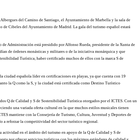
de Albergues del Camino de Santiago, el Ayuntamiento de Marbella y la sala de
io de Cibeles del Ayuntamiento de Madrid. La gala del turismo español estará
 de Administración está presidido por Alfonso Rueda, presidente de la Xunta de
endían de órdenes monásticas y militares o de la iniciativa monárquica y que
enibilidad Turística, haber certificado muchos de ellos con la marca S de
la ciudad española líder en certificaciones en playas, ya que cuenta con 19
anto la Q como la S, y la ciudad está certificada como Destino Turístico
cados Q de Calidad y S de Sostenibilidad Turística otorgados por el ICTES. Con un
ciendo una variada oferta cultural en la que muchos estilos musicales tienen
CTES mantiene con la Consejería de Turismo, Cultura, Juventud y Deportes de
 reforzar la competitividad del sector turístico regional.
u actividad en el ámbito del turismo en apoyo de la Q de Calidad y S de
uesta por ofrecer servicios turísticos con los máximos estándares de calidad y