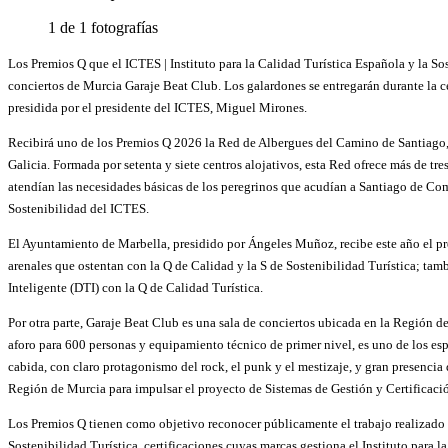
1 de 1 fotografías
Los Premios Q que el ICTES | Instituto para la Calidad Turística Española y la S
conciertos de Murcia Garaje Beat Club. Los galardones se entregarán durante la 
presidida por el presidente del ICTES, Miguel Mirones.
Recibirá uno de los Premios Q 2026 la Red de Albergues del Camino de Santiago,
Galicia. Formada por setenta y siete centros alojativos, esta Red ofrece más de tr
atendían las necesidades básicas de los peregrinos que acudían a Santiago de Com
Sostenibilidad del ICTES.
El Ayuntamiento de Marbella, presidido por Ángeles Muñoz, recibe este año el prem
arenales que ostentan con la Q de Calidad y la S de Sostenibilidad Turística; tamb
Inteligente (DTI) con la Q de Calidad Turística.
Por otra parte, Garaje Beat Club es una sala de conciertos ubicada en la Región 
aforo para 600 personas y equipamiento técnico de primer nivel, es uno de los es
cabida, con claro protagonismo del rock, el punk y el mestizaje, y gran presencia d
Región de Murcia para impulsar el proyecto de Sistemas de Gestión y Certificació
Los Premios Q tienen como objetivo reconocer públicamente el trabajo realizado p
Sostenibilidad Turística, certificaciones cuyas marcas gestiona el Instituto para l