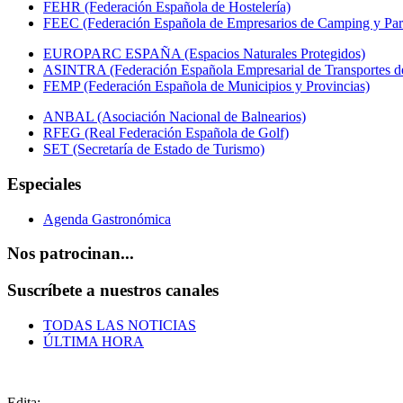
FEHR (Federación Española de Hostelería)
FEEC (Federación Española de Empresarios de Camping y Par
EUROPARC ESPAÑA (Espacios Naturales Protegidos)
ASINTRA (Federación Española Empresarial de Transportes de
FEMP (Federación Española de Municipios y Provincias)
ANBAL (Asociación Nacional de Balnearios)
RFEG (Real Federación Española de Golf)
SET (Secretaría de Estado de Turismo)
Especiales
Agenda Gastronómica
Nos patrocinan...
Suscríbete a nuestros canales
TODAS LAS NOTICIAS
ÚLTIMA HORA
Edita: