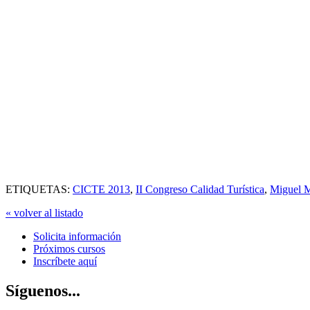
ETIQUETAS:
CICTE 2013
,
II Congreso Calidad Turística
,
Miguel M
« volver al listado
Solicita información
Próximos cursos
Inscríbete aquí
Síguenos...