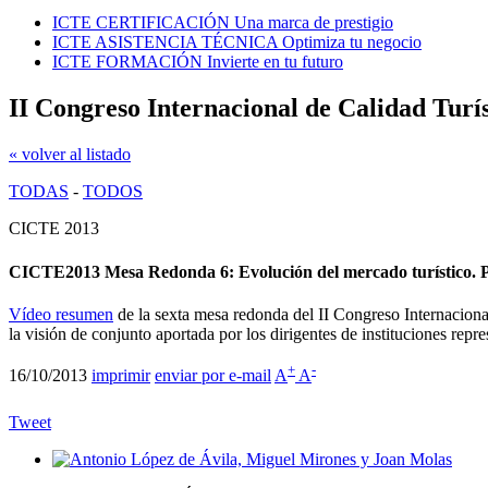
ICTE CERTIFICACIÓN
Una marca de prestigio
ICTE ASISTENCIA TÉCNICA
Optimiza tu negocio
ICTE FORMACIÓN
Invierte en tu futuro
II Congreso Internacional de Calidad Turí
« volver al listado
TODAS
-
TODOS
CICTE 2013
CICTE2013 Mesa Redonda 6: Evolución del mercado turístico. Pr
Vídeo resumen
de la sexta mesa redonda del II Congreso Internacional
la visión de conjunto aportada por los dirigentes de instituciones repre
+
-
16/10/2013
imprimir
enviar por e-mail
A
A
Tweet