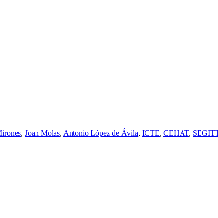
irones
,
Joan Molas
,
Antonio López de Ávila
,
ICTE
,
CEHAT
,
SEGIT