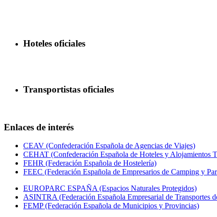
Hoteles oficiales
Transportistas oficiales
Enlaces de interés
CEAV (Confederación Española de Agencias de Viajes)
CEHAT (Confederación Española de Hoteles y Alojamientos Tu
FEHR (Federación Española de Hostelería)
FEEC (Federación Española de Empresarios de Camping y Par
EUROPARC ESPAÑA (Espacios Naturales Protegidos)
ASINTRA (Federación Española Empresarial de Transportes de
FEMP (Federación Española de Municipios y Provincias)