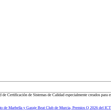
d de Certificación de Sistemas de Calidad especialmente creados para e
to de Marbella y Garaje Beat Club de Murcia, Premios Q 2026 del IC