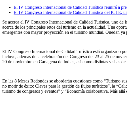
El IV Congreso Internacional de Calidad Turística reunirá a pres
El IV Congreso Internacional de Calidad Turística del ICTE, un
Se acerca el IV Congreso Internacional de Calidad Turística, uno de l
acerca de los principales retos del turismo en la actualidad. Una opor
emergentes con mayor proyección en el turismo mundial. Quedan ya poc
El IV Congreso Internacional de Calidad Turística está organizado p
incluye, además de la celebración del Congreso del 23 al 25 de noviem
20 de noviembre en Cartagena de Indias, así como distintas visitas d
En las 8 Mesas Redondas se abordarán cuestiones como “Turismo suste
no morir de éxito: Claves para la gestión de flujos turísticos”, la “C
turismo de congresos y eventos” y “Economía colaborativa. Más allá 