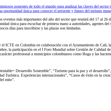
tigiosos ponentes de todo el mundo para analizar las claves del sector t
a oportunidad única para conocer el presente y futuro del turismo mund
os eventos más importantes del año del sector que reunirá del 17 al 26
tunidad única para escuchar de primera mano a autoridades, agentes del 
os días para inscribirse y las plazas son limitadas.
or el ICTE en Colombia en colaboración con el Ayuntamiento de Cali, 
bre, la participación en el I Foro Mundial sobre Gestión de Calidad de 
e carácter profesional a municipios colombianos como Buga y las hacien
ntable= Desarrollo Sostenible”, “Turismo para la paz y el desarrollo”
alidad Turística. Experiencias internacionales”, “Casos de éxito en la cr
del mito”.