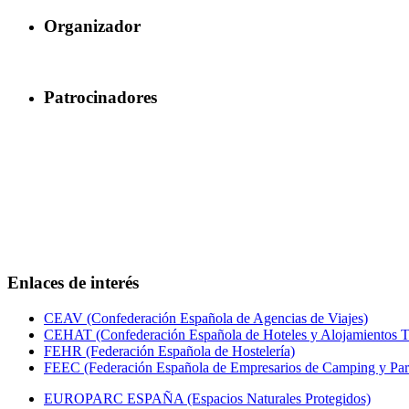
Organizador
Patrocinadores
Enlaces de interés
CEAV (Confederación Española de Agencias de Viajes)
CEHAT (Confederación Española de Hoteles y Alojamientos Tu
FEHR (Federación Española de Hostelería)
FEEC (Federación Española de Empresarios de Camping y Par
EUROPARC ESPAÑA (Espacios Naturales Protegidos)