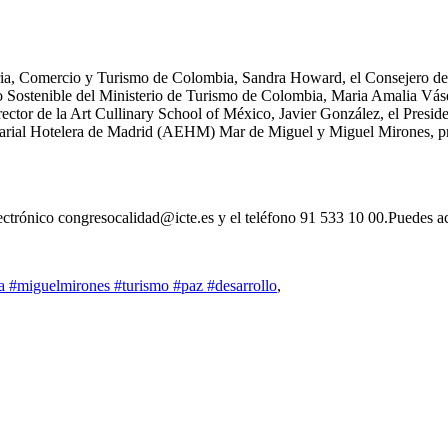
ria, Comercio y Turismo de Colombia, Sandra Howard, el Consejero de T
lo Sostenible del Ministerio de Turismo de Colombia, Maria Amalia Vá
ector de la Art Cullinary School of México, Javier González, el Pre
arial Hotelera de Madrid (AEHM) Mar de Miguel y Miguel Mirones, pr
lectrónico congresocalidad@icte.es y el teléfono 91 533 10 00.Puedes a
uca #miguelmirones #turismo #paz #desarrollo
,