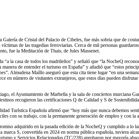
Galería de Cristal del Palacio de Cibeles, fue más sobria que de costum
 víctimas de las tragedias ferroviarias. Cerca de mil personas guardaron
nto, fue la Meditación de Thais, de Jules Massenet.
“a la casa de todos los madrileños” y señaló que “la NocheQ reconoce l
na manera de entender el turismo en España” y añadió que “estos princi
nes”. Almudena Maíllo aseguró que esta cita tiene lugar “en una seman
ece en número de visitantes extranjeros, que estos días pueden disfrutar
iago, el Ayuntamiento de Marbella y la sala de conciertos murciana Ga
stinos recogieron las certificaciones Q de Calidad y S de Sostenibilid
alidad Turística Española afirmó que “hoy más que nunca debemos sentir 
ciles con su trabajo, con la permanente generación de empleo y con la a
mpromiso adquirido en la pasada edición de la NocheQ y cumplido a lo la
 la marca S, convertida en 2024 en norma pública española, tuviera al
Turismo y Servicios Relacionados (TC/228) aprobaron por mayoría absol