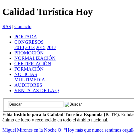
Calidad Turística Hoy
RSS
|
Contacto
PORTADA
CONGRESOS
2010
2013
2015
2017
PROMOCIÓN
NORMALIZACIÓN
CERTIFICACIÓN
FORMACIÓN
NOTICIAS
MULTIMEDIA
AUDITORES
VENTAJAS DE LA Q
Edita
Instituto para la Calidad Turística Española (ICTE)
. Entida
ánimo de lucro y reconocido en todo el ámbito nacional.
Miguel Mirones en la Noche Q: “Hoy más que nunca sentimos orgullo de