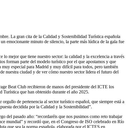
bre. La gran cita de la Calidad y Sostenibilidad Turística española
 un emocionante minuto de silencio, la parte más lúdica de la gala fue
o mejor que tiene nuestro sector: la calidad y la excelencia a través
pios forman parte del modelo turístico por el que apostamos y que
a muy especial para Madrid y muy difícil para todos, pero también
 de nuestra ciudad y de ver cómo nuestro sector lidera el futuro del
rage Beat Club recibieron de manos del presidente del ICTE los
ad Turística que han obtenido durante el año 2025.
orgullo de pertenencia al sector turístico español, que siempre está a
puesta decidida por la Calidad y la Sostenibilidad”.
rgo del pasado año: “recordaréis que nos pusimos como reto trabajar
cance mundial” y recordó que, en el Congreso de ISO celebrado en Río
uta que sea la norma española, elaborada por el ICTES en