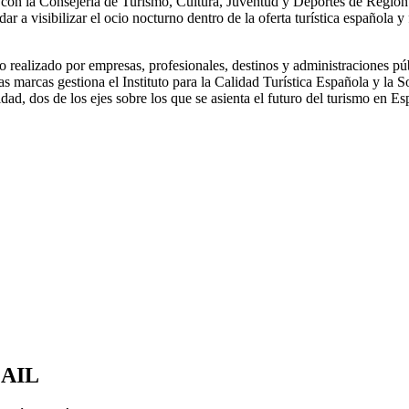
n la Consejería de Turismo, Cultura, Juventud y Deportes de Región de 
r a visibilizar el ocio nocturno dentro de la oferta turística española y 
realizado por empresas, profesionales, destinos y administraciones púb
as marcas gestiona el Instituto para la Calidad Turística Española y la S
idad, dos de los ejes sobre los que se asienta el futuro del turismo en Es
MAIL