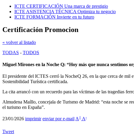
ICTE CERTIFICACIÓN
Una marca de prestigio
ICTE ASISTENCIA TÉCNICA
Optimiza tu negocio
ICTE FORMACIÓN
Invierte en tu futuro
Certificación Promocion
« volver al listado
TODAS
-
TODOS
Miguel Mirones en la Noche Q: “Hoy más que nunca sentimos orgull
El presidente del ICTES cerró la NocheQ 26, en la que cerca de mil empr
Sostenibilidad Turística certificada.
La cita arrancó con un recuerdo para las víctimas de las tragedias ferr
Almudena Maíllo, concejala de Turismo de Madrid: “esta noche se recon
el turismo en España”.
+
-
23/01/2026
imprimir
enviar por e-mail
A
A
Tweet