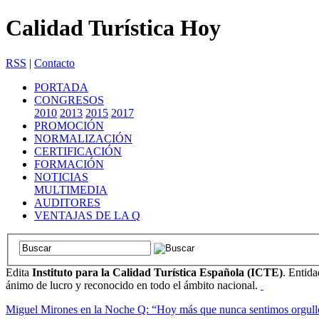
Calidad Turística Hoy
RSS
|
Contacto
PORTADA
CONGRESOS
2010
2013
2015
2017
PROMOCIÓN
NORMALIZACIÓN
CERTIFICACIÓN
FORMACIÓN
NOTICIAS
MULTIMEDIA
AUDITORES
VENTAJAS DE LA Q
Edita
Instituto para la Calidad Turística Española (ICTE)
. Entida
ánimo de lucro y reconocido en todo el ámbito nacional.
Miguel Mirones en la Noche Q: “Hoy más que nunca sentimos orgullo de