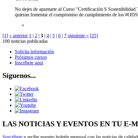
No dejes de apuntarte al Curso "Certificación S Sostenibilidad
quieran fomentar el compromiso de cumplimiento de los #ODS en
[1]
« anterior
1
|
2
|
3
|
4
|
5
|
6
|
7
siguiente »
[25]
100 noticias publicadas
Solicita información
Próximos cursos
Inscríbete aquí
Síguenos...
LAS NOTICIAS Y EVENTOS EN TU E-
Suscríbete
y recibe nuestro boletín mensual con las noticias de calidad