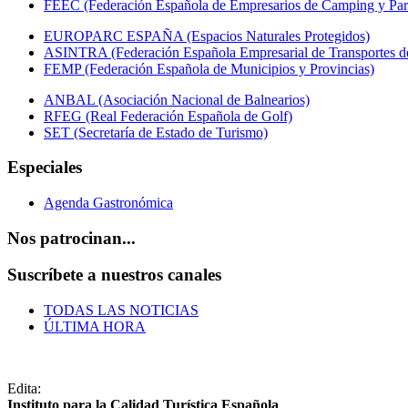
FEEC (Federación Española de Empresarios de Camping y Par
EUROPARC ESPAÑA (Espacios Naturales Protegidos)
ASINTRA (Federación Española Empresarial de Transportes de
FEMP (Federación Española de Municipios y Provincias)
ANBAL (Asociación Nacional de Balnearios)
RFEG (Real Federación Española de Golf)
SET (Secretaría de Estado de Turismo)
Especiales
Agenda Gastronómica
Nos patrocinan...
Suscríbete a nuestros canales
TODAS LAS NOTICIAS
ÚLTIMA HORA
Edita:
Instituto para la Calidad Turística Española