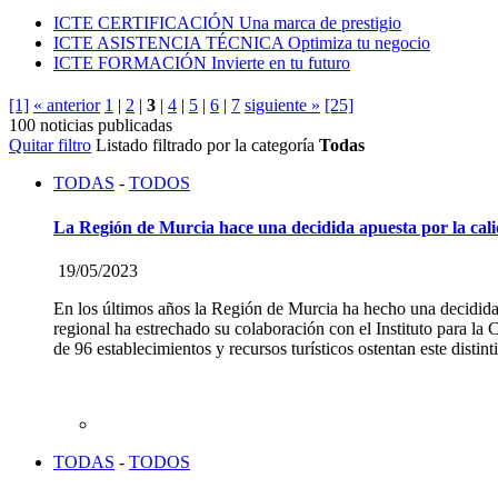
ICTE CERTIFICACIÓN
Una marca de prestigio
ICTE ASISTENCIA TÉCNICA
Optimiza tu negocio
ICTE FORMACIÓN
Invierte en tu futuro
[1]
« anterior
1
|
2
|
3
|
4
|
5
|
6
|
7
siguiente »
[25]
100 noticias publicadas
Quitar filtro
Listado filtrado por la categoría
Todas
TODAS
-
TODOS
La Región de Murcia hace una decidida apuesta por la calid
19/05/2023
En los últimos años la Región de Murcia ha hecho una decidida a
regional ha estrechado su colaboración con el Instituto para la
de 96 establecimientos y recursos turísticos ostentan este distin
TODAS
-
TODOS