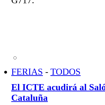
G717.
FERIAS
-
TODOS
El ICTE acudirá al Saló
Cataluña