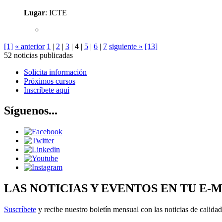
Lugar
: ICTE
[1]
« anterior
1
|
2
|
3
|
4
|
5
|
6
|
7
siguiente »
[13]
52 noticias publicadas
Solicita información
Próximos cursos
Inscríbete aquí
Síguenos...
LAS NOTICIAS Y EVENTOS EN TU E-
Suscríbete
y recibe nuestro boletín mensual con las noticias de calidad