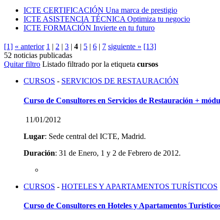
ICTE CERTIFICACIÓN
Una marca de prestigio
ICTE ASISTENCIA TÉCNICA
Optimiza tu negocio
ICTE FORMACIÓN
Invierte en tu futuro
[1]
« anterior
1
|
2
|
3
|
4
|
5
|
6
|
7
siguiente »
[13]
52 noticias publicadas
Quitar filtro
Listado filtrado por la etiqueta
cursos
CURSOS
-
SERVICIOS DE RESTAURACIÓN
Curso de Consultores en Servicios de Restauración + mó
11/01/2012
Lugar
: Sede central del ICTE, Madrid.
Duración
: 31 de Enero, 1 y 2 de Febrero de 2012.
CURSOS
-
HOTELES Y APARTAMENTOS TURÍSTICOS
Curso de Consultores en Hoteles y Apartamentos Turístico