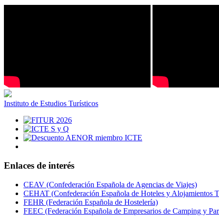
Instituto de Estudios Turísticos
Enlaces de interés
CEAV (Confederación Española de Agencias de Viajes)
CEHAT (Confederación Española de Hoteles y Alojamientos Tu
FEHR (Federación Española de Hostelería)
FEEC (Federación Española de Empresarios de Camping y Par