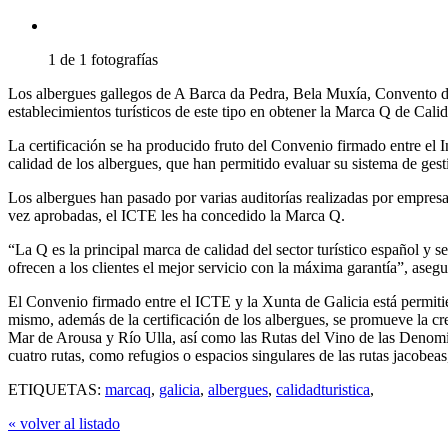
1 de 1 fotografías
Los albergues gallegos de A Barca da Pedra, Bela Muxía, Convento de
establecimientos turísticos de este tipo en obtener la Marca Q de Cali
La certificación se ha producido fruto del Convenio firmado entre el In
calidad de los albergues, que han permitido evaluar su sistema de gest
Los albergues han pasado por varias auditorías realizadas por empresa
vez aprobadas, el ICTE les ha concedido la Marca Q.
“La Q es la principal marca de calidad del sector turístico español y s
ofrecen a los clientes el mejor servicio con la máxima garantía”, aseg
El Convenio firmado entre el ICTE y la Xunta de Galicia está permitien
mismo, además de la certificación de los albergues, se promueve la c
Mar de Arousa y Río Ulla, así como las Rutas del Vino de las Denomina
cuatro rutas, como refugios o espacios singulares de las rutas jacobea
ETIQUETAS:
marcaq
,
galicia
,
albergues
,
calidadturistica
,
« volver al listado