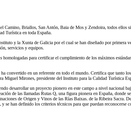
l Camino, Briallos, San Antón, Baia de Mos y Zendoira, todos ellos si
dad Turística en toda España.
stituto y la Xunta de Galicia por el cual se han diseñado por primera vez
ión, servicios y equipos.
s homologadas para certificar el cumplimiento de los máximos estándares
e ha convertido en un referente en todo el mundo. Certifica que tanto los
ura Miguel Mirones, presidente del Instituto para la Calidad Turística Es
do desarrollar un proyecto pionero en este campo a nivel nacional bajo 
reación de las llamadas Rutas Q, una figura pionera en España, donde s
ciones de Origen y Vinos de las Rías Baixas. de la Ribeira Sacra. De es
s, y se han definido los criterios técnicos para que puedan reconocerse