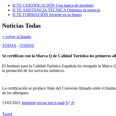
ICTE CERTIFICACIÓN
Una marca de prestigio
ICTE ASISTENCIA TÉCNICA
Optimiza tu negocio
ICTE FORMACIÓN
Invierte en tu futuro
Noticias Todas
« volver al listado
TODAS
-
TODOS
Se certifican con la Marca Q de Calidad Turística los primeros a
El Instituto para la Calidad Turística Española ha otorgado la Marca 
la prestación de los servicios turísticos.
La certificación se produce fruto del Convenio firmado entre el Institu
de los albergues.
+
-
13/01/2021
imprimir
enviar por e-mail
A
A
Tweet