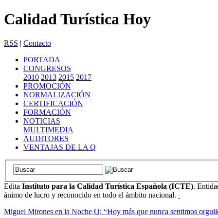
Calidad Turística Hoy
RSS
|
Contacto
PORTADA
CONGRESOS
2010
2013
2015
2017
PROMOCIÓN
NORMALIZACIÓN
CERTIFICACIÓN
FORMACIÓN
NOTICIAS
MULTIMEDIA
AUDITORES
VENTAJAS DE LA Q
Edita
Instituto para la Calidad Turística Española (ICTE)
. Entida
ánimo de lucro y reconocido en todo el ámbito nacional.
Miguel Mirones en la Noche Q: “Hoy más que nunca sentimos orgullo de