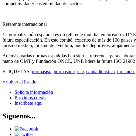
competitividad y sostenibilidad del sector.
Referente internacional
La normalización española es un referente mundial en turismo y UNE g
futura especificación. En este comité, expertos de más de 100 países
turismo médico, turismo de aventura, puertos deportivos, alojamiento 
Además, varias normas españolas han sido la referencia para elabora
mano de OMT y Fundación ONCE, UNE lidera la futura ISO 21902 so
ETIQUETAS:
normasiso
,
normasune
,
icte
,
calidadturistica
,
turismose
« volver al listado
Solicita información
Próximos cursos
Inscríbete aquí
Síguenos...