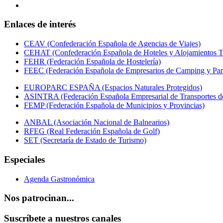
Enlaces de interés
CEAV (Confederación Española de Agencias de Viajes)
CEHAT (Confederación Española de Hoteles y Alojamientos Tu
FEHR (Federación Española de Hostelería)
FEEC (Federación Española de Empresarios de Camping y Par
EUROPARC ESPAÑA (Espacios Naturales Protegidos)
ASINTRA (Federación Española Empresarial de Transportes de
FEMP (Federación Española de Municipios y Provincias)
ANBAL (Asociación Nacional de Balnearios)
RFEG (Real Federación Española de Golf)
SET (Secretaría de Estado de Turismo)
Especiales
Agenda Gastronómica
Nos patrocinan...
Suscríbete a nuestros canales