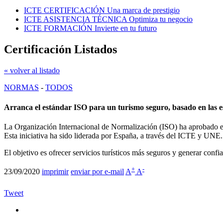
ICTE CERTIFICACIÓN
Una marca de prestigio
ICTE ASISTENCIA TÉCNICA
Optimiza tu negocio
ICTE FORMACIÓN
Invierte en tu futuro
Certificación Listados
« volver al listado
NORMAS
-
TODOS
Arranca el estándar ISO para un turismo seguro, basado en las 
La Organización Internacional de Normalización (ISO) ha aprobado el i
Esta iniciativa ha sido liderada por España, a través del ICTE y UNE.
El objetivo es ofrecer servicios turísticos más seguros y generar confi
+
-
23/09/2020
imprimir
enviar por e-mail
A
A
Tweet