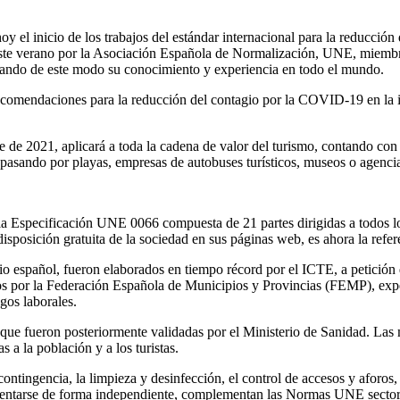
l inicio de los trabajos del estándar internacional para la reducción d
te verano por la Asociación Española de Normalización, UNE, miembro 
ortando de este modo su conocimiento y experiencia en todo el mundo.
comendaciones para la reducción del contagio por la COVID-19 en la indu
 de 2021, aplicará a toda la cadena de valor del turismo, contando con r
 pasando por playas, empresas de autobuses turísticos, museos o agencias
 Especificación UNE 0066 compuesta de 21 partes dirigidas a todos los 
ición gratuita de la sociedad en sus páginas web, es ahora la referen
o español, fueron elaborados en tiempo récord por el ICTE, a petición 
or la Federación Española de Municipios y Provincias (FEMP), expertos
sgos laborales.
 que fueron posteriormente validadas por el Ministerio de Sanidad. Las 
s a la población y a los turistas.
ontingencia, la limpieza y desinfección, el control de accesos y aforos,
entarse de forma independiente, complementan las Normas UNE sectoriale