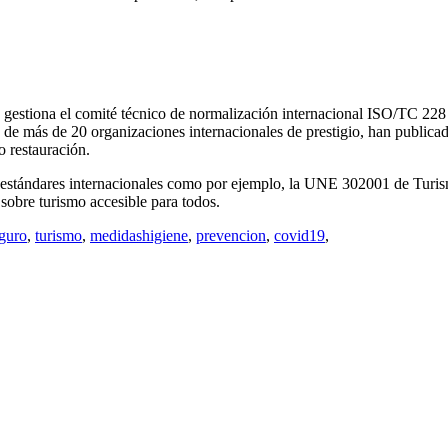
estiona el comité técnico de normalización internacional ISO/TC 228 s
 y de más de 20 organizaciones internacionales de prestigio, han public
o restauración.
r estándares internacionales como por ejemplo, la UNE 302001 de Turi
bre turismo accesible para todos.
guro
,
turismo
,
medidashigiene
,
prevencion
,
covid19
,