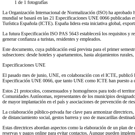
1 de 1 fotografías
La Organización Internacional de Normalización (ISO) ha aprobado hoy e
mundial se basará en las 21 Especificaciones UNE 0066 publicadas es
Turística Española (ICTE). España lidera esta iniciativa global, exp
La futura Especificación ISO PAS 5643 establecerá los requisitos y re
generar confianza a turistas, residentes y empleados.
Este documento, cuya publicación está prevista para el primer semestre
subsectores: desde hoteles y apartamentos, hasta alojamientos rurales,
Especificaciones UNE
El pasado mes de junio, UNE, en colaboración con el ICTE, publicó la
Especificación UNE 0066, que tanto UNE como ICTE han puesto a dispos
Estos 21 protocolos, consensuados y homogéneos para todo el territori
Comunidades Autónomas, representantes de los municipios designados p
de mayor implantación en el país y asociaciones de prevención de rie
La colaboración público-privada fue clave para armonizar directrices,
de distanciamiento social, gestos barrera y uso de mascarillas destinada
Estas directrices abordan aspectos como la elaboración de un plan de c
reservas y pagos online para evitar contactos. Aunque pueden implem