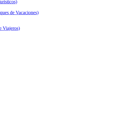
rísticos)
ques de Vacaciones)
 Viajeros)