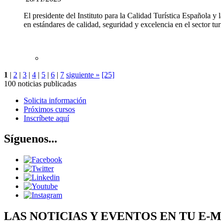
El presidente del Instituto para la Calidad Turística Española
en estándares de calidad, seguridad y excelencia en el sector tur
1
|
2
|
3
|
4
|
5
|
6
|
7
siguiente »
[25]
100 noticias publicadas
Solicita información
Próximos cursos
Inscríbete aquí
Síguenos...
LAS NOTICIAS Y EVENTOS EN TU E-