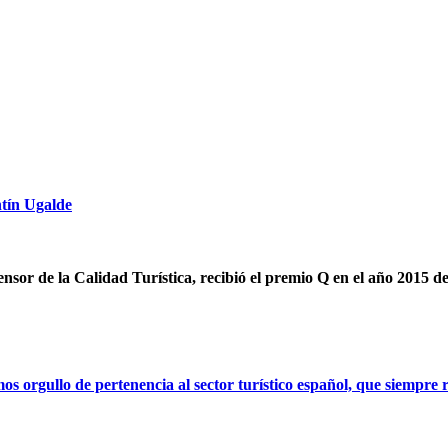
ntín Ugalde
ensor de la Calidad Turística, recibió el premio Q en el año 2015 d
orgullo de pertenencia al sector turístico español, que siempre r