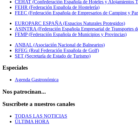
CEHAT (Confederación Española de Hoteles y Alojamientos Tu
FEHR (Federación Española de Hostelería)
FEEC (Federación Española de Empresarios de Camping y Par
EUROPARC ESPAÑA (Espacios Naturales Protegidos)
ASINTRA (Federación Española Empresarial de Transportes de
FEMP (Federación Española de Municipios y Provincias)
ANBAL (Asociación Nacional de Balnearios)
RFEG (Real Federación Española de Golf)
SET (Secretaría de Estado de Turismo)
Especiales
Agenda Gastronómica
Nos patrocinan...
Suscríbete a nuestros canales
TODAS LAS NOTICIAS
ÚLTIMA HORA