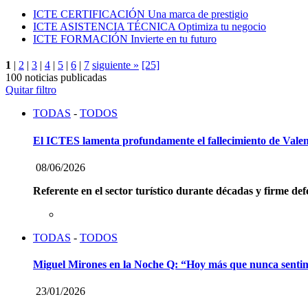
ICTE CERTIFICACIÓN
Una marca de prestigio
ICTE ASISTENCIA TÉCNICA
Optimiza tu negocio
ICTE FORMACIÓN
Invierte en tu futuro
1
|
2
|
3
|
4
|
5
|
6
|
7
siguiente »
[25]
100 noticias publicadas
Quitar filtro
TODAS
-
TODOS
El ICTES lamenta profundamente el fallecimiento de Vale
08/06/2026
Referente en el sector turístico durante décadas y firme def
TODAS
-
TODOS
Miguel Mirones en la Noche Q: “Hoy más que nunca sentimos 
23/01/2026